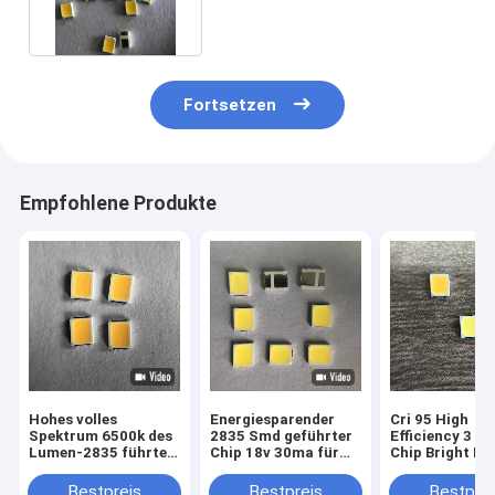
Fortsetzen
Empfohlene Produkte
Hohes volles
Energiesparender
Cri 95 High
Spektrum 6500k des
2835 Smd geführter
Efficiency 3 V
Lumen-2835 führte
Chip 18v 30ma für
Chip Bright Le
Chip On Board Led
Birnen-Lampe
4800–5200 K 
Strip 3v 60ma
Schutz vor Au
Bestpreis
Bestpreis
Bestprei