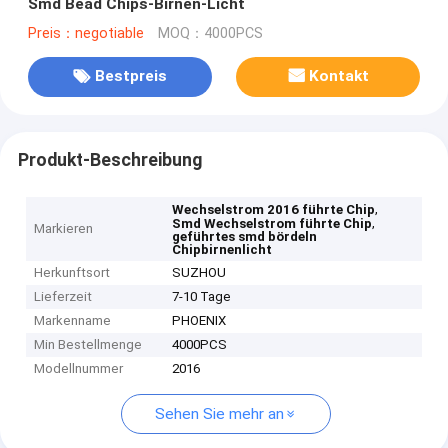
Smd Bead Chips-Birnen-Licht
Preis：negotiable
MOQ：4000PCS
Bestpreis
Kontakt
Produkt-Beschreibung
,
Wechselstrom 2016 führte Chip
,
Smd Wechselstrom führte Chip
Markieren
geführtes smd bördeln
Chipbirnenlicht
Herkunftsort
SUZHOU
Lieferzeit
7-10 Tage
Markenname
PHOENIX
Min Bestellmenge
4000PCS
Modellnummer
2016
Sehen Sie mehr an