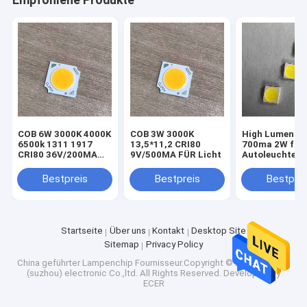
Empfohlene Produkte
COB 6W 3000K 4000K
COB 3W 3000K
High Lumen 20
6500k 1311 1917
13,5*11,2 CRI80
700ma 2W für
CRI80 36V/200MA
9V/500MA FÜR Licht
Autoleuchten
FÜR LICHTFABRIK
Bestpreis
Bestpreis
Bestprei
Startseite
Über uns
Kontakt
Desktop Site
Sitemap
Privacy Policy
China geführter Lampenchip
Fournisseur.Copyright © 2025 Phoenix
(suzhou) electronic Co.,ltd. All Rights Reserved. Developed by
ECER