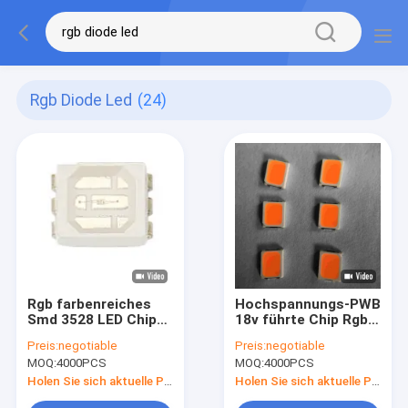
Rgb Diode Led
(24)
Rgb farbenreiches
Hochspannungs-PWB
Smd 3528 LED Chip
18v führte Chip Rgb
Diode
455nm für Zeichen-
Preis:
negotiable
Preis:
negotiable
Licht
MOQ:
4000PCS
MOQ:
4000PCS
Holen Sie sich aktuelle Preis
Holen Sie sich aktuelle Preis