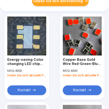
Geben Sie Ihre Anforderung
Energy-saving Color
Copper Base Gold
changing LED chip
Wire Red-Green-Blue
with Wavelength 525-
LED chip in 3.2mm X
MOQ:
4000
MOQ:
4000
540nm Green and
2.8mm Package Size
Holen Sie sich aktuelle Preis
Holen Sie sich aktuelle Preis
50000-100000H
for Customizable
Lifespan
Lighting Solutions
Kontakt
Kontakt