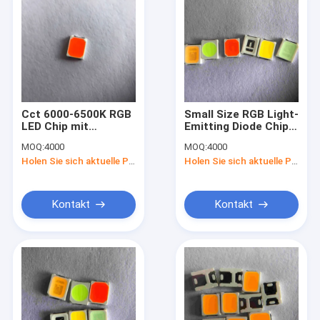
Cct 6000-6500K RGB
Small Size RGB Light-
LED Chip mit
Emitting Diode Chip
Wellenlänge 515-
for Surface Mount
MOQ:
4000
MOQ:
4000
530nm Grün und
Package Type 3.2mm
Holen Sie sich aktuelle Preis
Holen Sie sich aktuelle Preis
Farbwiedergabeindex
X 2.8mm
Null
Kontakt
Kontakt
Haus
Produkte
Videos