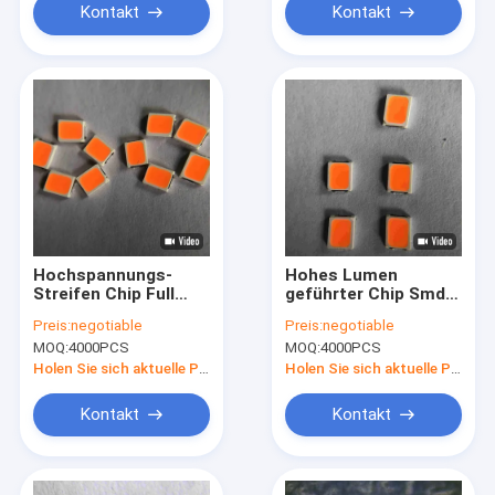
Kontakt
Kontakt
Hochspannungs-
Hohes Lumen
Streifen Chip Full
geführter Chip Smd
Spectrum Led Chips
Rgb Full Spectrum
Preis:
negotiable
Preis:
negotiable
18v Smd Rgb LED
18v 30ma
MOQ:
4000PCS
MOQ:
4000PCS
Holen Sie sich aktuelle Preis
Holen Sie sich aktuelle Preis
Kontakt
Kontakt