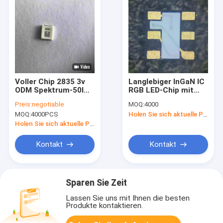
Voller Chip 2835 3v
Langlebiger InGaN IC
ODM Spektrum-50lm
RGB LED-Chip mit
RGB LED
2,0-2,2V
Preis:
negotiable
MOQ:
4000
Vorwärtsspannung
MOQ:
4000PCS
Holen Sie sich aktuelle Preis
Rot und 50000-
100000H
Holen Sie sich aktuelle Preis
Lebensdauer
Kontakt
Kontakt
Sparen Sie Zeit
Lassen Sie uns mit Ihnen die besten
Produkte kontaktieren.