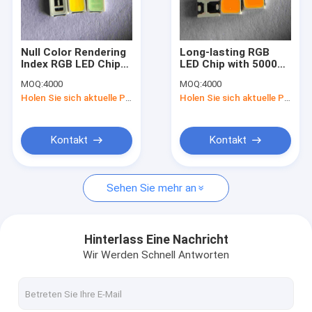
VR Show
Über uns
Null Color Rendering
Long-lasting RGB
Index RGB LED Chip
LED Chip with 50000-
Fabrik-Ausflug
with Cct 6000-6500K
100000H Lifespan
MOQ:
4000
MOQ:
4000
and Copper Base
and Copper Base
Holen Sie sich aktuelle Preis
Holen Sie sich aktuelle Preis
gold Wire for
gold Wire Package
Qualitätskontrolle
Versatile Lighting
Size 3.2mm X 2.8mm
Applications
Treten Sie mit uns in Verbindung
Kontakt
Kontakt
Fordern Sie ein Zitat
Sehen Sie mehr an
CHIP SMD LED
Hinterlass Eine Nachricht
Wir Werden Schnell Antworten
Chip RGB LED
LED-Licht-Chip