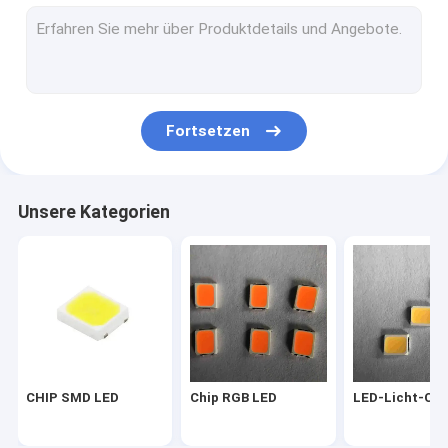
2835 geführter Chip
3030 LED-Chip
4014 LED-Chip
Fortsetzen
3528 LED-Chip
LED-Streifen-Chip
Unsere Kategorien
SMD-PFEILER LED
LED-Chip 1W
SMD führte Komponenten
LED-PWB-Brett
CHIP SMD LED
Chip RGB LED
LED-Licht-Chi