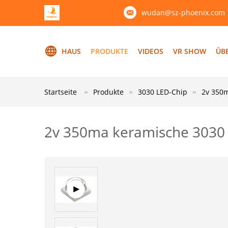
wudan@sz-phoenix.com
HAUS
PRODUKTE
VIDEOS
VR SHOW
ÜB
Startseite
Produkte
3030 LED-Chip
2v 350
2v 350ma keramische 3030