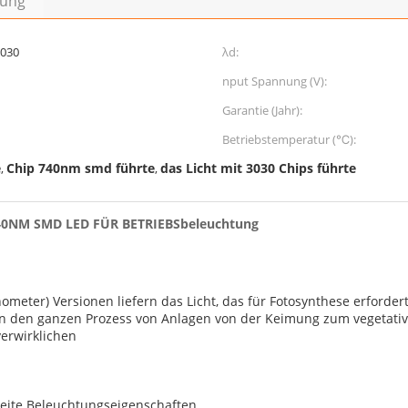
bung
030
λd:
nput Spannung (V):
Garantie (Jahr):
Betriebstemperatur (℃):
e
Chip 740nm smd führte
das Licht mit 3030 Chips führte
,
,
740NM SMD LED FÜR BETRIEBSbeleuchtung
meter) Versionen liefern das Licht, das für Fotosynthese erforder
ann den ganzen Prozess von Anlagen von der Keimung zum vegetat
erwirklichen
breite Beleuchtungseigenschaften