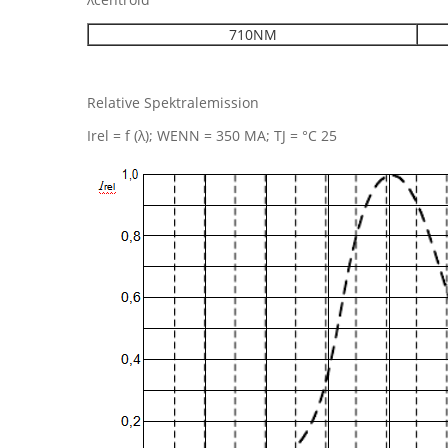
710NM
Relative Spektralemission
Irel = f (λ); WENN = 350 MA; TJ = °C 25