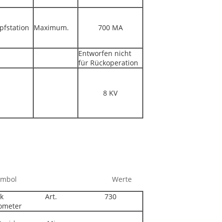
fstation
Maximum.
700 MA
Entworfen nicht
für Rückoperation
8 KV
mbol Werte
peak Art. 730
ometer