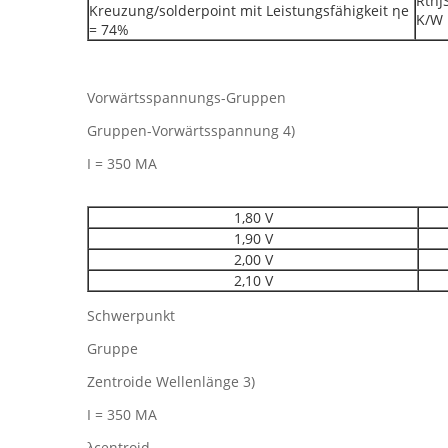
Rt
Kreuzung/solderpoint mit Leistungsfähigkeit ηe
K/W
= 74%
Vorwärtsspannungs-Gruppen
Gruppen-Vorwärtsspannung 4)
I = 350 MA
1,80 V
1,90 V
2,00 V
2,10 V
Schwerpunkt
Gruppe
Zentroide Wellenlänge 3)
I = 350 MA
λcentroid