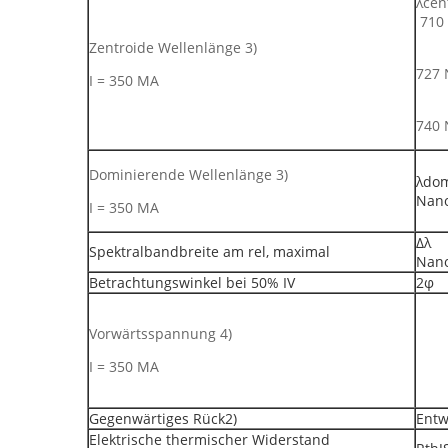
λ
710
Zentroide Wellenlänge 3)
727 
I = 350 MA
740 
Dominierende Wellenlänge 3)
λ
Nan
I = 350 MA
∆
Spektralbandbreite am rel, maximal
Nan
Betrachtungswinkel bei 50% IV
2
Vorwärtsspannung 4)
I = 350 MA
Gegenwärtiges Rück2)
Entw
Elektrische thermischer Widerstand