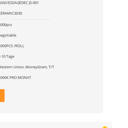
ANSI/ESDA/JEDEC JS-001
CERAMIC3030
5000pcs
negotiable
4000PCS /ROLL
7-10 Tage
Western Union, MoneyGram, T/T
4000K PRO MONAT