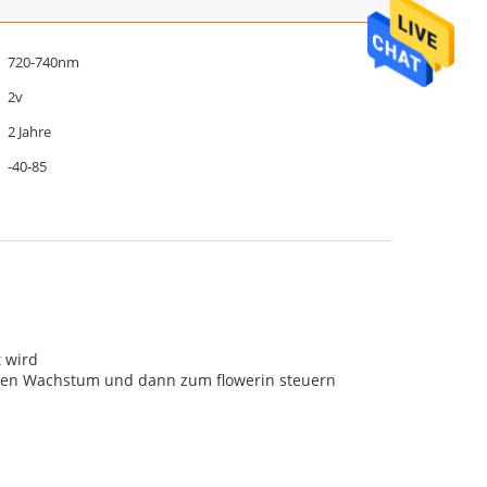
720-740nm
2v
2 Jahre
-40-85
t wird
iven Wachstum und dann zum flowerin steuern