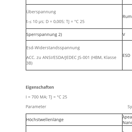
Überspannung
Rump
t-≤ 10 µs; D = 0,005; TJ = °C 25
Sperrspannung 2)
V
Esd-Widerstandsspannung
ESD
ACC. zu ANSI/ESDA/JEDEC JS-001 (HBM, Klasse
3B)
Eigenschaften
I = 700 MA; TJ = °C 25
Parameter Sy
λ
Höchstwellenlänge
Nan