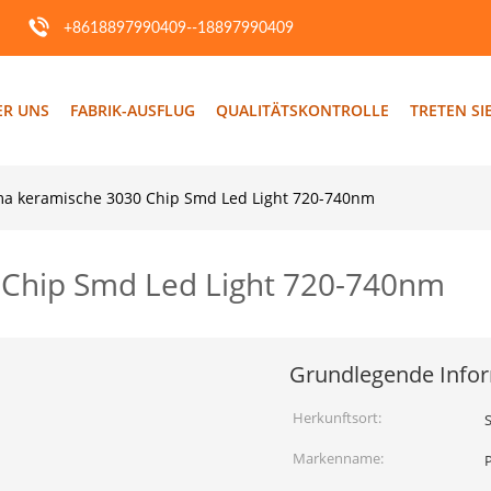
+8618897990409--18897990409
ER UNS
FABRIK-AUSFLUG
QUALITÄTSKONTROLLE
TRETEN SI
ma keramische 3030 Chip Smd Led Light 720-740nm
 Chip Smd Led Light 720-740nm
Grundlegende Info
Herkunftsort:
Markenname: