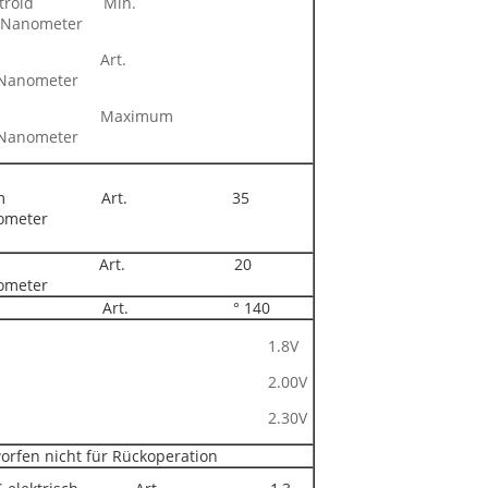
centroid Min.
 Nanometer
Art.
Nanometer
Maximum
Nanometer
dom Art. 35
ometer
λ Art. 20
ometer
φ Art. ° 140
1.8V
2.00V
2.30V
orfen nicht für Rückoperation