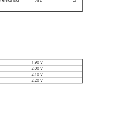
hJS elektrisch Art. 1,3
1,90 V
2,00 V
2,10 V
2,20 V