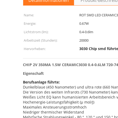
Detailinformationen
Produkt-Beschrei
Name:
ROT SMD LED CERAMIC3
Energie:
0.67W
Lichtstrom (lm):
0.4-0.6lm
Arbeitszeit (Stunden):
20000
3030 Chip smd führt
Hervorheben:
CHIP 2V 350MA 1.5W CERAMIC3030 0.4-0.6LM 720-
Eigenschaft
Berufsanlage führte:
Dunkelblaue (450 Nanometer) und ultra rote (660 Nano
Die Version des weiten Infrarots (730 Nanometer) k
Weißes Licht EQ kann humanisierten Arbeitsbereich v
Hochenergie-Leistungsfähigkeit (μ mol/J)
Maximales Ansteuerungsstromhoch
Niedriger thermischer Widerstand
Mehrfache Strahlungswinkel - 80 °, 120 ° und 150 ° 